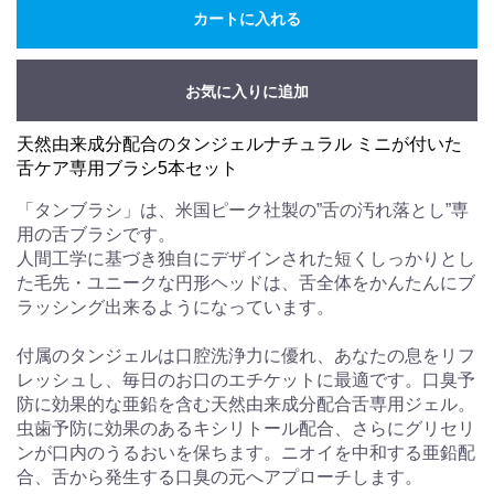
カートに入れる
お気に入りに追加
天然由来成分配合のタンジェルナチュラル ミニが付いた
舌ケア専用ブラシ5本セット
「タンブラシ」は、米国ピーク社製の”舌の汚れ落とし”専
用の舌ブラシです。
人間工学に基づき独自にデザインされた短くしっかりとし
た毛先・ユニークな円形ヘッドは、舌全体をかんたんにブ
ラッシング出来るようになっています。
付属のタンジェルは口腔洗浄力に優れ、あなたの息をリフ
レッシュし、毎日のお口のエチケットに最適です。口臭予
防に効果的な亜鉛を含む天然由来成分配合舌専用ジェル。
虫歯予防に効果のあるキシリトール配合、さらにグリセリ
ンが口内のうるおいを保ちます。ニオイを中和する亜鉛配
合、舌から発生する口臭の元へアプローチします。