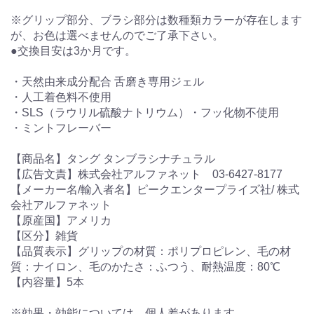
※グリップ部分、ブラシ部分は数種類カラーが存在します
が、お色は選べませんのでご了承下さい。
●交換目安は3か月です。
・天然由来成分配合 舌磨き専用ジェル
・人工着色料不使用
・SLS（ラウリル硫酸ナトリウム）・フッ化物不使用
・ミントフレーバー
【商品名】タング タンブラシナチュラル
【広告文責】株式会社アルファネット 03-6427-8177
【メーカー名/輸入者名】ピークエンタープライズ社/ 株式
会社アルファネット
【原産国】アメリカ
【区分】雑貨
【品質表示】グリップの材質：ポリプロピレン、毛の材
質：ナイロン、毛のかたさ：ふつう、耐熱温度：80℃
【内容量】5本
※効果・効能については、個人差があります