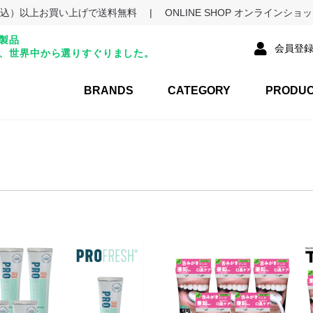
円（税込）以上お買い上げで送料無料
|
ONLINE SHOP オンラインシ
製品
会員登
、世界中から選りすぐりました。
BRANDS
CATEGORY
PRODU
プロフレッシュ
ソーソーロ
オーラベーシック
エクセレントブレス
タング
デンティッセ
ボーナスパック
その他
マウスウォッシュ/洗
歯磨き粉
舌ケアアイテム
口臭予防ガム
スターターキット・携
歯ブラシ・トゥースピ
お得セット
送料無料
OUTLET
口液
帯用
ック・歯間ブラシ