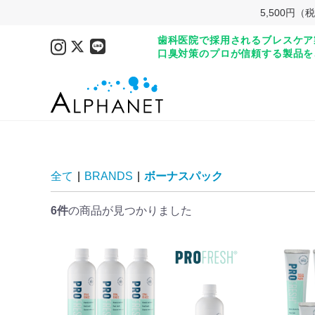
5,500
歯科医院で採用されるブレスケア
口臭対策のプロが信頼する製品を
全て
|
BRANDS
|
ボーナスパック
6件
の商品が見つかりました