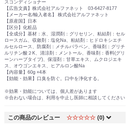
スコンディショナー
【広告文責】株式会社アルファネット 03-6427-8177
【メーカー名/輸入者名】 株式会社アルファネット
【原産国】日本
【区分】化粧品
【全成分】基材：水、湿潤剤：グリセリン、粘結剤：セル
ロースガム、収斂剤：塩化Na、粘結剤：ヒドロキシエチ
ルセルロース、防腐剤：メチルパラベン、香味剤：グリチ
ルリチン酸２K、清涼剤：メントール、香味剤：香料(グリ
ーンハーブタイプ)、保湿剤：甘草エキス、ムクロジエキ
ス、オウゴンエキス、ヒアルロン酸Na
【内容量】60g ×4本
【効能・効果】口臭を防ぐ。口中を浄化する。
※効果・効能については、個人差があります
※合わない場合は、利用を中止し医師に相談してください
この商品のレビュー
☆☆☆☆☆
(0)