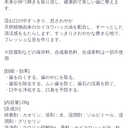
本来が持つ輝きを取り戻し、健康的で美しい歯に整えま
す。
③お口の中すっきり、息さわやか
天然植物由来のセイヨウハッカ油を配合し、すーっとした
清涼感をもたらします。すっきりさわやかな磨き心地で、
フレッシュな息を作ります。
※防腐剤などの保存料、合成着色料、合成香料は一切不使
用
[効能・効果]
・歯を白くする。歯のやにを取る。
・歯垢を除去する。ムシ歯を防ぐ。歯石の沈着を防ぐ。
・口中を浄化する。口臭を予防する。
[内容量] 28g
[全成分]
研磨剤：カオリン、溶剤：水、湿潤剤：ソルビトール、湿
潤剤：グリセリン
洗浄剤：ラウリル硫酸Na、香料：セイヨウハッカ油、粘