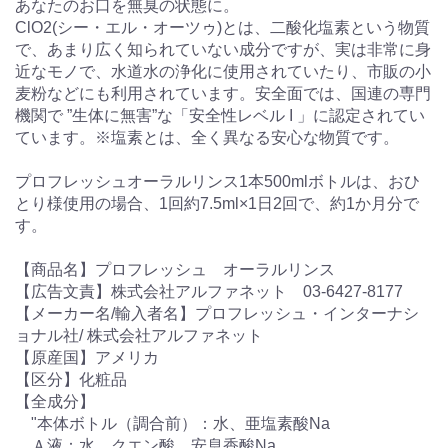
あなたのお口を無臭の状態に。
ClO2(シー・エル・オーツゥ)とは、二酸化塩素という物質
で、あまり広く知られていない成分ですが、実は非常に身
近なモノで、水道水の浄化に使用されていたり、市販の小
麦粉などにも利用されています。安全面では、国連の専門
機関で ”生体に無害”な「安全性レベル I 」に認定されてい
ています。※塩素とは、全く異なる安心な物質です。
プロフレッシュオーラルリンス1本500mlボトルは、おひ
とり様使用の場合、1回約7.5ml×1日2回で、約1か月分で
す。
【商品名】プロフレッシュ オーラルリンス
【広告文責】株式会社アルファネット 03-6427-8177
【メーカー名/輸入者名】プロフレッシュ・インターナシ
ョナル社/ 株式会社アルファネット
【原産国】アメリカ
【区分】化粧品
【全成分】
"本体ボトル（調合前）：水、亜塩素酸Na
Ａ液：水、クエン酸、安息香酸Na