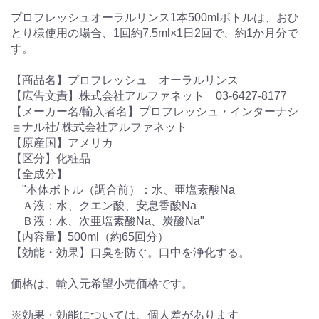
プロフレッシュオーラルリンス1本500mlボトルは、おひ
とり様使用の場合、1回約7.5ml×1日2回で、約1か月分で
す。
【商品名】プロフレッシュ オーラルリンス
【広告文責】株式会社アルファネット 03-6427-8177
【メーカー名/輸入者名】プロフレッシュ・インターナシ
ョナル社/ 株式会社アルファネット
【原産国】アメリカ
【区分】化粧品
【全成分】
"本体ボトル（調合前）：水、亜塩素酸Na
Ａ液：水、クエン酸、安息香酸Na
Ｂ液：水、次亜塩素酸Na、炭酸Na"
【内容量】500ml（約65回分）
【効能・効果】口臭を防ぐ。口中を浄化する。
価格は、輸入元希望小売価格です。
※効果・効能については、個人差があります