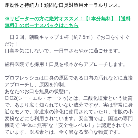
即効性と持続力！頑固な口臭対策用オーラルリンス。
※リピーターの方に絶対オススメ！【1本分無料】【送料
無料】のボーナスパックはこちら
一日２回、朝晩キャップ１杯（約7.5ml）でお口をすすぐ
だけ！
口臭を気にしないで、一日中さわやかに過ごせます。
歯科医院でも採用！口臭を根本からアプローチします。
プロフレッシュは口臭の原因である口内の汚れなどに直接
アプローチし、原因を抑制。
あなたのお口を無臭の状態に。
ClO2(シー・エル・オーツゥ)とは、二酸化塩素という物質
で、あまり広く知られていない成分ですが、実は非常に身
近なモノで、水道水の浄化に使用されていたり、市販の小
麦粉などにも利用されています。安全面では、国連の専門
機関で ”生体に無害”な「安全性レベル I 」に認定されてい
ています。※塩素とは、全く異なる安心な物質です。