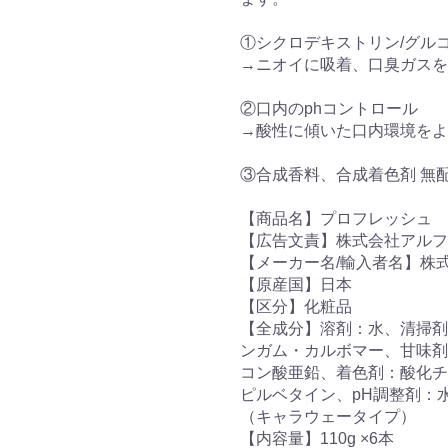
①シクロデキストリン/グルコ
→ニオイに吸着、口臭ガスを
②口内のphコントロール
→酸性に傾いた口内環境をよ
③合成香料、合成着色剤 無
【商品名】プロフレッシュ 
【広告文責】株式会社アルファネッ
【メーカー名/輸入者名】株
【原産国】日本
【区分】化粧品
【全成分】溶剤：水、清掃剤
ンガム・カルボマー、甘味剤
コン酸亜鉛、着色剤：酸化チ
ピルベタイン、pH調整剤：
（キャラウェータイプ）
【内容量】110g ×6本