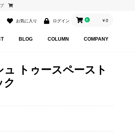
ョップ
0
￥0
録
お気に入り
ログイン
CT
BLOG
COLUMN
COMPANY
シュ トゥースペースト
ック