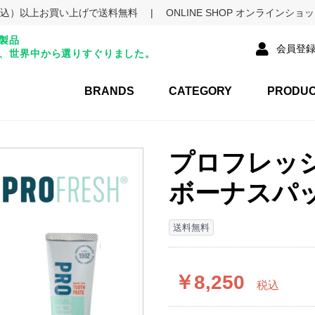
円（税込）以上お買い上げで送料無料
|
ONLINE SHOP オンラインシ
製品
会員登
、世界中から選りすぐりました。
BRANDS
CATEGORY
PRODU
プロフレッシュ
ソーソーロ
オーラベーシック
エクセレントブレス
タング
デンティッセ
ボーナスパック
その他
マウスウォッシュ/洗
歯磨き粉
舌ケアアイテム
口臭予防ガム
スターターキット・携
歯ブラシ・トゥースピ
お得セット
送料無料
OUTLET
口液
帯用
ック・歯間ブラシ
プロフレッ
ボーナスパ
送料無料
￥8,250
税込