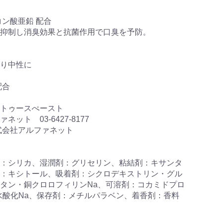
ン酸亜鉛 配合
抑制し消臭効果と抗菌作用で口臭を予防。
り中性に
配合
トゥースぺースト
ト 03-6427-8177
式会社アルファネット
：シリカ、湿潤剤：グリセリン、粘結剤：キサンタ
：キシトール、吸着剤：シクロデキストリン・グル
タン・銅クロロフィリンNa、可溶剤：コカミドプロ
水酸化Na、保存剤：メチルパラベン、着香剤：香料