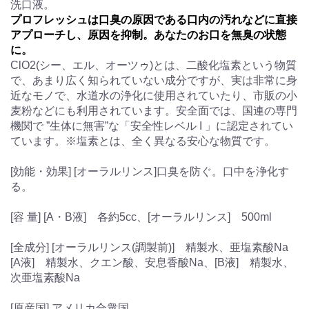
洗口液。
プロフレッシュは口臭の原因である口内の汚れなどに直接
アプローチし、原因を抑制。あなたのお口を無臭の状態
に。
ClO2(シー、エル、オーツゥ)とは、二酸化塩素という物質
で、あまり広く知られていない成分ですが、実は非常に身
近なモノで、水道水の浄化に使用されていたり、市販の小
麦粉などにも利用されています。安全面では、国連の専門
機関で ”生体に無害”な「安全性レベル I 」に認定されてい
ています。※塩素とは、全く異なる安心な物質です。
[効能・効果] [オーラルリンス]口臭を防ぐ。口中を浄化す
る。
[容 量] [A・B液] 各約5cc、[オーラルリンス] 500ml
[全成分] [オーラルリンス(調製前)] 精製水、亜塩素酸Na
[A液] 精製水、クエン酸、安息香酸Na、[B液] 精製水、
次亜塩素酸Na
[原産国] アメリカ合衆国